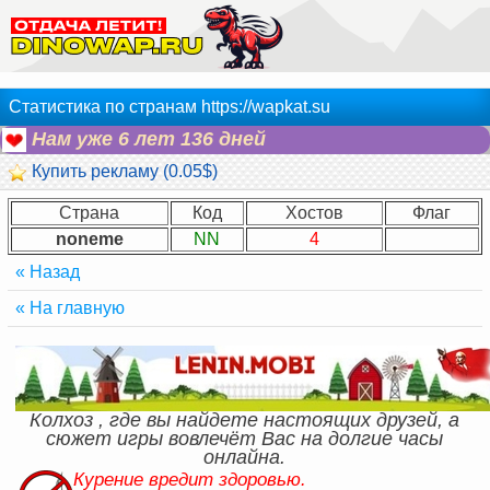
Статистика по странам https://wapkat.su
Нам уже 6 лет 136 дней
Купить рекламу (0.05$)
Страна
Код
Хостов
Флаг
noneme
NN
4
« Назад
« На главную
Колхоз , где вы найдете настоящих друзей, а
сюжет игры вовлечёт Вас на долгие часы
онлайна.
Курение вредит здоровью.