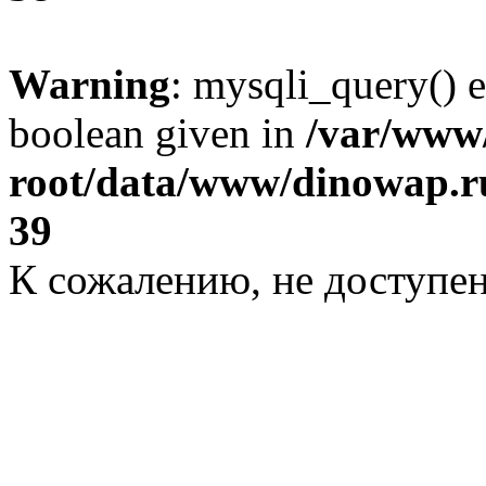
Warning
: mysqli_query() e
boolean given in
/var/ww
root/data/www/dinowap.ru
39
К сожалению, не доступе