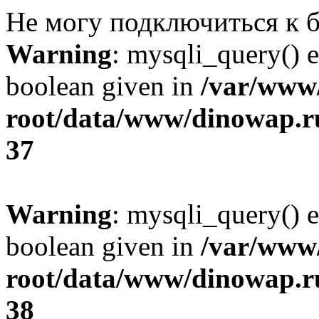
Не могу подключиться к б
Warning
: mysqli_query() e
boolean given in
/var/ww
root/data/www/dinowap.ru
37
Warning
: mysqli_query() e
boolean given in
/var/ww
root/data/www/dinowap.ru
38