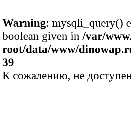
Warning
: mysqli_query() e
boolean given in
/var/ww
root/data/www/dinowap.ru
39
К сожалению, не доступе