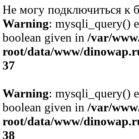
Не могу подключиться к б
Warning
: mysqli_query() e
boolean given in
/var/ww
root/data/www/dinowap.ru
37
Warning
: mysqli_query() e
boolean given in
/var/ww
root/data/www/dinowap.ru
38