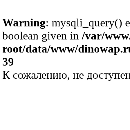
Warning
: mysqli_query() e
boolean given in
/var/ww
root/data/www/dinowap.ru
39
К сожалению, не доступе