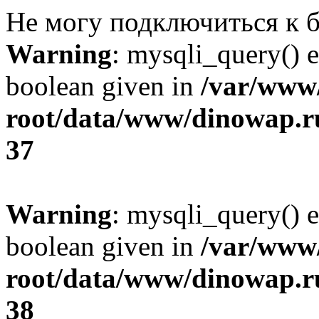
Не могу подключиться к б
Warning
: mysqli_query() e
boolean given in
/var/ww
root/data/www/dinowap.ru
37
Warning
: mysqli_query() e
boolean given in
/var/ww
root/data/www/dinowap.ru
38