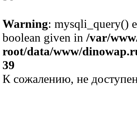
Warning
: mysqli_query() e
boolean given in
/var/ww
root/data/www/dinowap.ru
39
К сожалению, не доступе