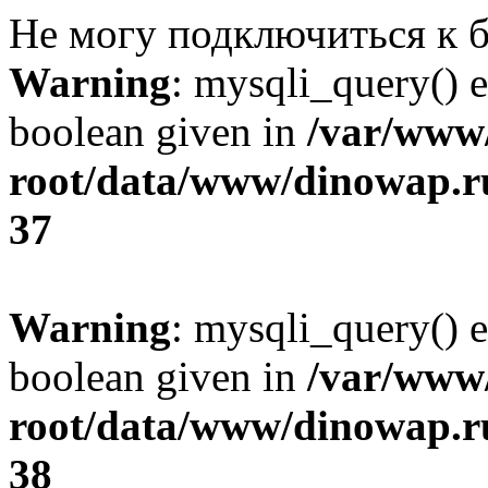
Не могу подключиться к б
Warning
: mysqli_query() e
boolean given in
/var/ww
root/data/www/dinowap.ru
37
Warning
: mysqli_query() e
boolean given in
/var/ww
root/data/www/dinowap.ru
38