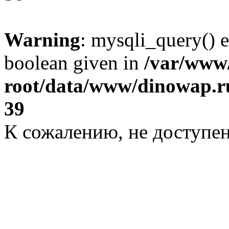
Warning
: mysqli_query() e
boolean given in
/var/ww
root/data/www/dinowap.ru
39
К сожалению, не доступе