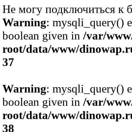
Не могу подключиться к б
Warning
: mysqli_query() e
boolean given in
/var/ww
root/data/www/dinowap.ru
37
Warning
: mysqli_query() e
boolean given in
/var/ww
root/data/www/dinowap.ru
38