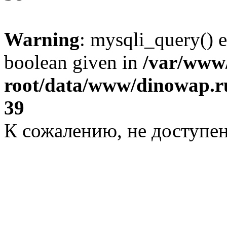
Warning
: mysqli_query() e
boolean given in
/var/ww
root/data/www/dinowap.ru
39
К сожалению, не доступе