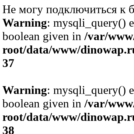
Не могу подключиться к б
Warning
: mysqli_query() e
boolean given in
/var/ww
root/data/www/dinowap.ru
37
Warning
: mysqli_query() e
boolean given in
/var/ww
root/data/www/dinowap.ru
38