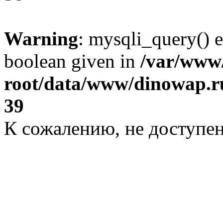
Warning
: mysqli_query() e
boolean given in
/var/ww
root/data/www/dinowap.ru
39
К сожалению, не доступе