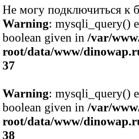
Не могу подключиться к б
Warning
: mysqli_query() e
boolean given in
/var/ww
root/data/www/dinowap.ru
37
Warning
: mysqli_query() e
boolean given in
/var/ww
root/data/www/dinowap.ru
38