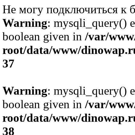
Не могу подключиться к б
Warning
: mysqli_query() e
boolean given in
/var/ww
root/data/www/dinowap.ru
37
Warning
: mysqli_query() e
boolean given in
/var/ww
root/data/www/dinowap.ru
38