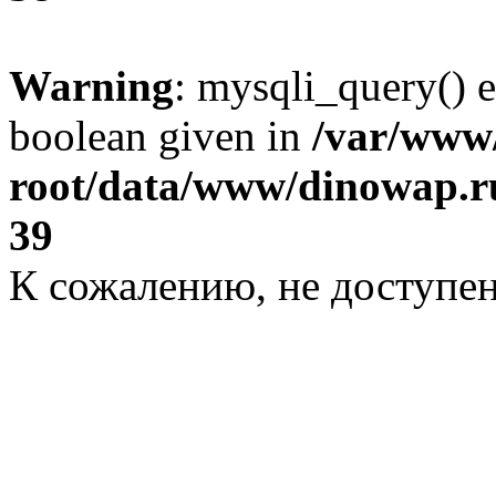
Warning
: mysqli_query() e
boolean given in
/var/ww
root/data/www/dinowap.ru
39
К сожалению, не доступе