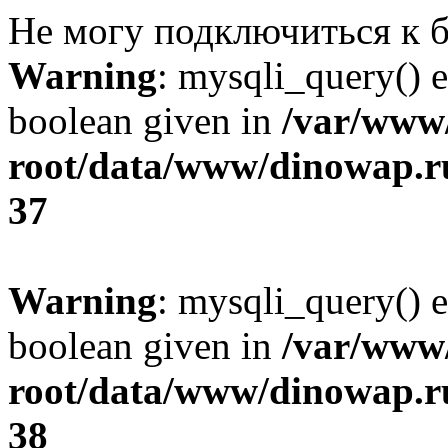
Не могу подключиться к б
Warning
: mysqli_query() e
boolean given in
/var/ww
root/data/www/dinowap.ru
37
Warning
: mysqli_query() e
boolean given in
/var/ww
root/data/www/dinowap.ru
38