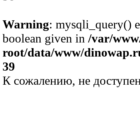
Warning
: mysqli_query() e
boolean given in
/var/ww
root/data/www/dinowap.ru
39
К сожалению, не доступе