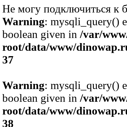
Не могу подключиться к б
Warning
: mysqli_query() e
boolean given in
/var/ww
root/data/www/dinowap.ru
37
Warning
: mysqli_query() e
boolean given in
/var/ww
root/data/www/dinowap.ru
38