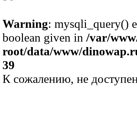
Warning
: mysqli_query() e
boolean given in
/var/ww
root/data/www/dinowap.ru
39
К сожалению, не доступе