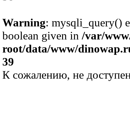
Warning
: mysqli_query() e
boolean given in
/var/ww
root/data/www/dinowap.ru
39
К сожалению, не доступе