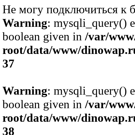
Не могу подключиться к б
Warning
: mysqli_query() e
boolean given in
/var/ww
root/data/www/dinowap.ru
37
Warning
: mysqli_query() e
boolean given in
/var/ww
root/data/www/dinowap.ru
38